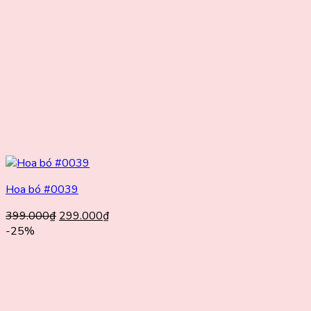
Hoa bó #0039
Giá
Giá
399.000
₫
299.000
₫
gốc
hiện
-25%
là:
tại
399.000₫.
là:
299.000₫.