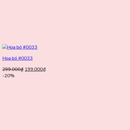
Hoa bó #0033
Giá
Giá
299.000
₫
199.000
₫
gốc
hiện
-20%
là:
tại
299.000₫.
là:
199.000₫.