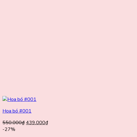
Hoa bó #001
Giá
Giá
550.000
₫
439.000
₫
gốc
hiện
-27%
là:
tại