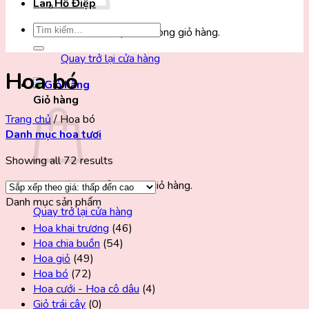
Lan Hồ Điệp
Tìm
Chưa có sản phẩm trong giỏ hàng.
kiếm:
Quay trở lại cửa hàng
Hoa bó
Giỏ hàng
Trang chủ
/
Hoa bó
Danh mục hoa tươi
Showing all 72 results
Chưa có sản phẩm trong giỏ hàng.
Danh mục sản phẩm
Quay trở lại cửa hàng
Hoa khai trương
(46)
Hoa chia buồn
(54)
Hoa giỏ
(49)
Hoa bó
(72)
Hoa cưới - Hoa cô dâu
(4)
Giỏ trái cây
(0)