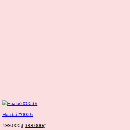
Hoa bó #0035
Giá
Giá
499.000
₫
399.000
₫