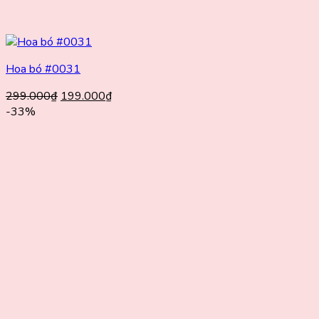
Hoa bó #0031
Giá
Giá
299.000
₫
199.000
₫
gốc
hiện
-33%
là:
tại
299.000₫.
là:
199.000₫.