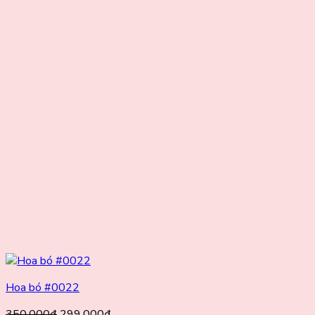
Hoa bó #0022
Giá
Giá
350.000
₫
299.000
₫