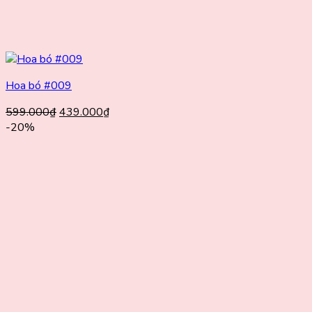
Hoa bó #009
Giá
Giá
599.000
₫
439.000
₫
gốc
hiện
-20%
là:
tại
599.000₫.
là:
439.000₫.