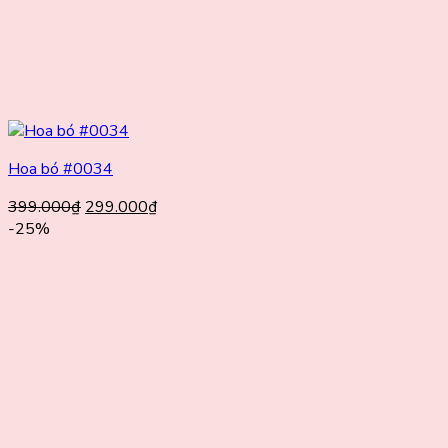
Hoa bó #0034
Giá
Giá
399.000
₫
299.000
₫
gốc
hiện
-25%
là:
tại
399.000₫.
là:
299.000₫.