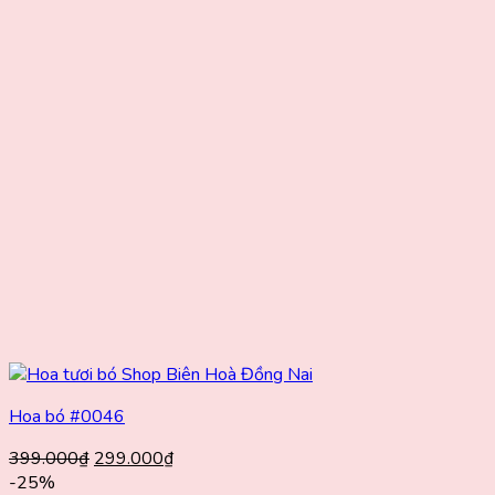
Hoa bó #0046
Giá
Giá
399.000
₫
299.000
₫
gốc
hiện
-25%