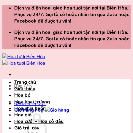
Chuyển
Dịch vụ điện hoa, giao hoa tươi tận nơi tại Biên Hòa.
đến
Phục vụ 24/7. Gọi là có hoặc nhắn tin qua Zalo hoặc
nội
Facebook để được tư vấn!
dung
Dịch vụ điện hoa, giao hoa tươi tận nơi tại Biên Hòa.
Phục vụ 24/7. Gọi là có hoặc nhắn tin qua Zalo hoặc
Facebook để được tư vấn!
Trang chủ
Tìm
Giới thiệu
kiếm:
Hoa bó
Hoa khai trương
0963 645 001
Hoa chia buồn
Giỏ hàng /
0
₫
Hoa giỏ
Hoa cưới – Hoa cô dâu
Giỏ trái cây