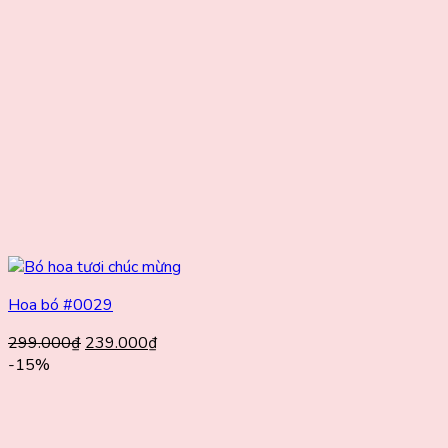
Hoa bó #0029
Giá
Giá
299.000
₫
239.000
₫
gốc
hiện
-15%
là:
tại
299.000₫.
là:
239.000₫.