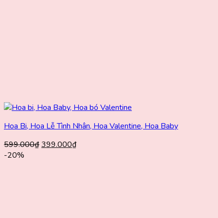
Hoa Bi, Hoa Lễ Tình Nhân, Hoa Valentine, Hoa Baby
Giá
Giá
599.000
₫
399.000
₫
gốc
hiện
-20%
là:
tại
599.000₫.
là:
399.000₫.