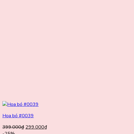
Hoa bó #0039
Giá
Giá
399.000
₫
299.000
₫
gốc
hiện
-25%