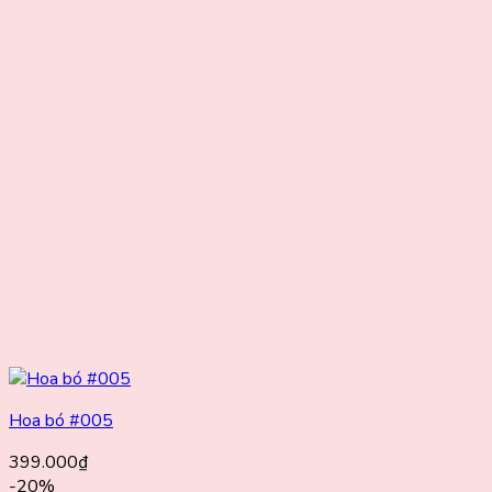
Hoa bó #005
399.000
₫
-20%