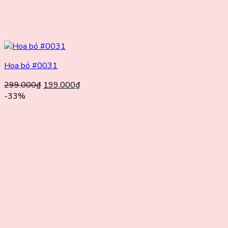
Hoa bó #0031
Giá
Giá
299.000
₫
199.000
₫
gốc
hiện
-33%
là:
tại
299.000₫.
là:
199.000₫.