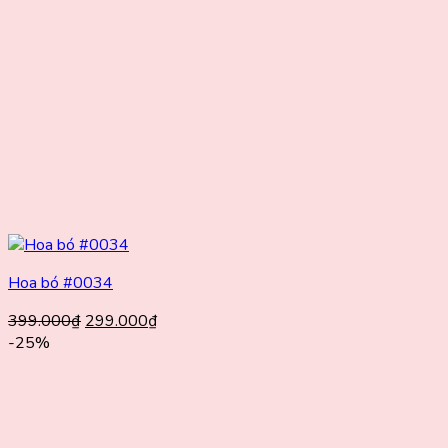
Hoa bó #0034
Giá
Giá
399.000
₫
299.000
₫
gốc
hiện
-25%
là:
tại
399.000₫.
là:
299.000₫.