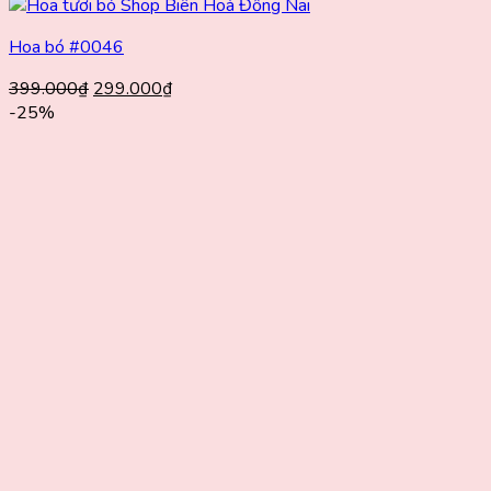
Hoa bó #0046
Giá
Giá
399.000
₫
299.000
₫
gốc
hiện
-25%
là:
tại
399.000₫.
là:
299.000₫.