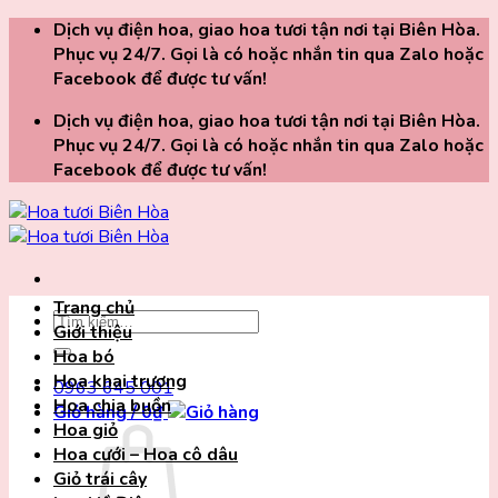
Chuyển
Dịch vụ điện hoa, giao hoa tươi tận nơi tại Biên Hòa.
đến
Phục vụ 24/7. Gọi là có hoặc nhắn tin qua Zalo hoặc
nội
Facebook để được tư vấn!
dung
Dịch vụ điện hoa, giao hoa tươi tận nơi tại Biên Hòa.
Phục vụ 24/7. Gọi là có hoặc nhắn tin qua Zalo hoặc
Facebook để được tư vấn!
Trang chủ
Tìm
Giới thiệu
kiếm:
Hoa bó
Hoa khai trương
0963 645 001
Hoa chia buồn
Giỏ hàng /
0
₫
Hoa giỏ
Hoa cưới – Hoa cô dâu
Giỏ trái cây