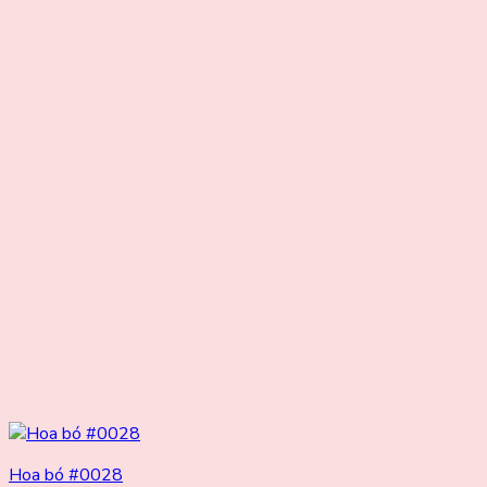
339.000₫.
Hoa bó #0028