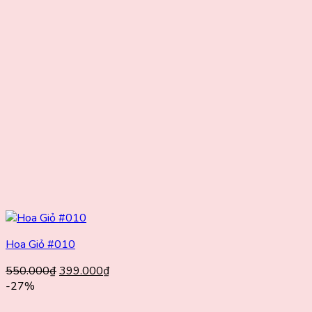
Hoa Giỏ #010
Giá
Giá
550.000
₫
399.000
₫
gốc
hiện
-27%
là:
tại