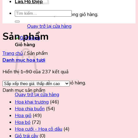
Lan Hồ Điệp
Tìm
Chưa có sản phẩm trong giỏ hàng.
kiếm:
Quay trở lại cửa hàng
Sản phẩm
Giỏ hàng
Trang chủ
/
Sản phẩm
Danh mục hoa tươi
Hiển thị 1–90 của 237 kết quả
Chưa có sản phẩm trong giỏ hàng.
Danh mục sản phẩm
Quay trở lại cửa hàng
Hoa khai trương
(46)
Hoa chia buồn
(54)
Hoa giỏ
(49)
Hoa bó
(72)
Hoa cưới - Hoa cô dâu
(4)
Giỏ trái cây
(0)