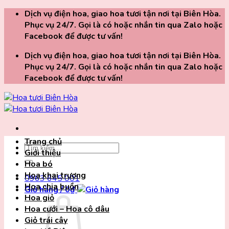
Chuyển
Dịch vụ điện hoa, giao hoa tươi tận nơi tại Biên Hòa.
đến
Phục vụ 24/7. Gọi là có hoặc nhắn tin qua Zalo hoặc
nội
Facebook để được tư vấn!
dung
Dịch vụ điện hoa, giao hoa tươi tận nơi tại Biên Hòa.
Phục vụ 24/7. Gọi là có hoặc nhắn tin qua Zalo hoặc
Facebook để được tư vấn!
Trang chủ
Tìm
Giới thiệu
kiếm:
Hoa bó
Hoa khai trương
0963 645 001
Hoa chia buồn
Giỏ hàng /
0
₫
Hoa giỏ
Hoa cưới – Hoa cô dâu
Giỏ trái cây