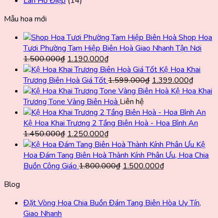
Lan Hồ Điệp
(14)
Mẫu hoa mới
Shop Hoa
Tươi Phường Tam Hiệp Biên Hoà Giao Nhanh Tận Nơi
Giá
Giá
1.500.000
₫
1.190.000
₫
gốc
hiện
Kệ Hoa Khai
là:
tại
Giá
Giá
Trương Biên Hoà Giá Tốt
1.599.000
₫
1.399.000
₫
1.500.000₫.
là:
gốc
hiện
Kệ Hoa Khai
1.190.000₫.
là:
tại
Trương Tone Vàng Biên Hoà
Liên hệ
1.599.000₫.
là:
1.399.
Kệ Hoa Khai Trương 2 Tầng Biên Hoà - Hoa Bình An
Giá
Giá
1.450.000
₫
1.250.000
₫
gốc
hiện
Kệ
là:
tại
Hoa Đám Tang Biên Hoà Thành Kính Phân Ưu, Hoa Chia
1.450.000₫.
là:
Giá
Giá
Buồn Công Giáo
1.800.000
₫
1.500.000
₫
1.250.000₫.
gốc
hiện
Blog
là:
tại
1.800.000₫.
là:
Đặt Vòng Hoa Chia Buồn Đám Tang Biên Hòa Uy Tín,
1.500.000₫.
Giao Nhanh