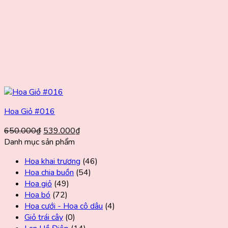
Hoa Giỏ #016
Giá
Giá
650.000
₫
539.000
₫
gốc
hiện
Danh mục sản phẩm
là:
tại
Hoa khai trương
(46)
650.000₫.
là:
Hoa chia buồn
(54)
539.000₫.
Hoa giỏ
(49)
Hoa bó
(72)
Hoa cưới - Hoa cô dâu
(4)
Giỏ trái cây
(0)