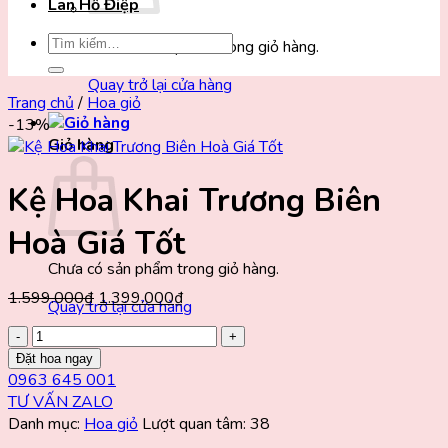
Lan Hồ Điệp
Tìm
Chưa có sản phẩm trong giỏ hàng.
kiếm:
Quay trở lại cửa hàng
Trang chủ
/
Hoa giỏ
-13%
Giỏ hàng
Kệ Hoa Khai Trương Biên
Hoà Giá Tốt
Chưa có sản phẩm trong giỏ hàng.
Giá
Giá
1.599.000
₫
1.399.000
₫
Quay trở lại cửa hàng
gốc
hiện
Kệ
là:
tại
Hoa
Đặt hoa ngay
1.599.000₫.
là:
Khai
0963 645 001
1.399.000₫.
Trương
TƯ VẤN ZALO
Biên
Danh mục:
Hoa giỏ
Lượt quan tâm: 38
Hoà