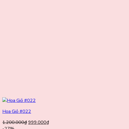
Hoa Giỏ #022
Giá
Giá
1.200.000
₫
999.000
₫
gốc
hiện
-27%