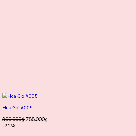
Hoa Giỏ #005
Giá
Giá
900.000
₫
788.000
₫
gốc
hiện
-21%
là:
tại