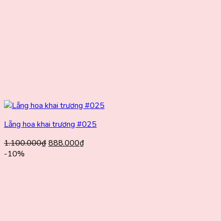
Lẵng hoa khai trương #025
Giá
Giá
1.100.000
₫
888.000
₫
gốc
hiện
-10%
là:
tại
1.100.000₫.
là:
888.000₫.