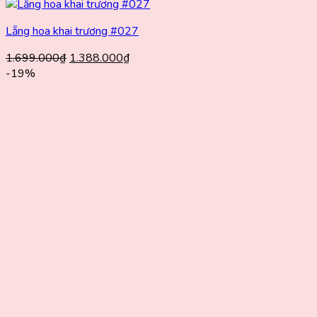
Lẵng hoa khai trương #027
Giá
Giá
1.699.000
₫
1.388.000
₫
gốc
hiện
-19%
là:
tại
1.699.000₫.
là:
1.388.000₫.