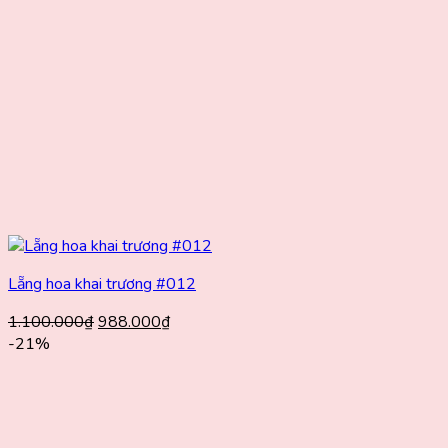
Lẵng hoa khai trương #012
Giá
Giá
1.100.000
₫
988.000
₫
gốc
hiện
-21%
là:
tại
1.100.000₫.
là:
988.000₫.