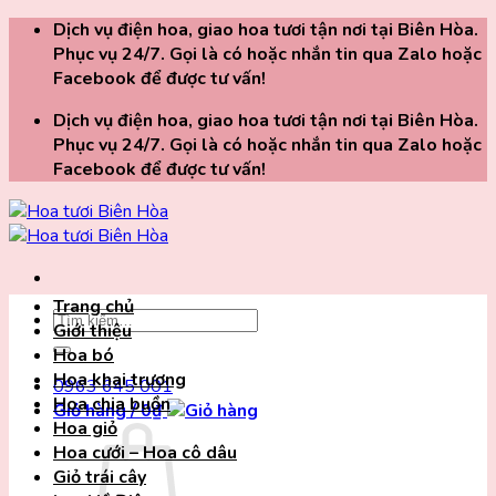
Chuyển
Dịch vụ điện hoa, giao hoa tươi tận nơi tại Biên Hòa.
đến
Phục vụ 24/7. Gọi là có hoặc nhắn tin qua Zalo hoặc
nội
Facebook để được tư vấn!
dung
Dịch vụ điện hoa, giao hoa tươi tận nơi tại Biên Hòa.
Phục vụ 24/7. Gọi là có hoặc nhắn tin qua Zalo hoặc
Facebook để được tư vấn!
Trang chủ
Tìm
Giới thiệu
kiếm:
Hoa bó
Hoa khai trương
0963 645 001
Hoa chia buồn
Giỏ hàng /
0
₫
Hoa giỏ
Hoa cưới – Hoa cô dâu
Giỏ trái cây