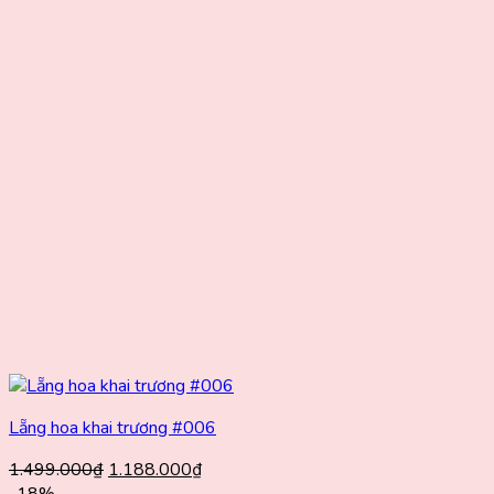
Lẵng hoa khai trương #006
Giá
Giá
1.499.000
₫
1.188.000
₫
gốc
hiện
-18%