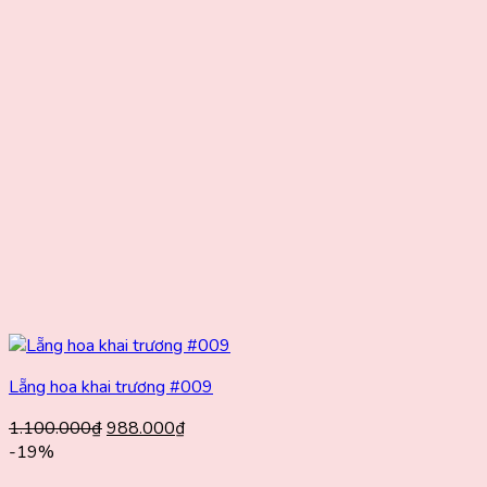
Lẵng hoa khai trương #009
Giá
Giá
1.100.000
₫
988.000
₫
gốc
hiện
-19%
là:
tại