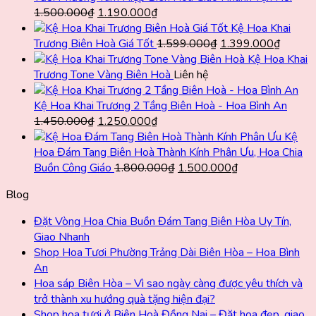
Giá
Giá
1.500.000
₫
1.190.000
₫
gốc
hiện
Kệ Hoa Khai
là:
tại
Giá
Giá
Trương Biên Hoà Giá Tốt
1.599.000
₫
1.399.000
₫
1.500.000₫.
là:
gốc
hiện
Kệ Hoa Khai
1.190.000₫.
là:
tại
Trương Tone Vàng Biên Hoà
Liên hệ
1.599.000₫.
là:
1.399.
Kệ Hoa Khai Trương 2 Tầng Biên Hoà - Hoa Bình An
Giá
Giá
1.450.000
₫
1.250.000
₫
gốc
hiện
Kệ
là:
tại
Hoa Đám Tang Biên Hoà Thành Kính Phân Ưu, Hoa Chia
1.450.000₫.
là:
Giá
Giá
Buồn Công Giáo
1.800.000
₫
1.500.000
₫
1.250.000₫.
gốc
hiện
Blog
là:
tại
1.800.000₫.
là:
Đặt Vòng Hoa Chia Buồn Đám Tang Biên Hòa Uy Tín,
1.500.000₫.
Giao Nhanh
Shop Hoa Tươi Phường Trảng Dài Biên Hòa – Hoa Bình
An
Hoa sáp Biên Hòa – Vì sao ngày càng được yêu thích và
trở thành xu hướng quà tặng hiện đại?
Shop hoa tươi ở Biên Hoà Đồng Nai – Đặt hoa đẹp, giao