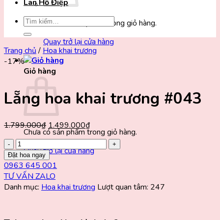
Lan Hồ Điệp
Tìm
Chưa có sản phẩm trong giỏ hàng.
kiếm:
Quay trở lại cửa hàng
Trang chủ
/
Hoa khai trương
-17%
Giỏ hàng
Lẵng hoa khai trương #043
Giá
Giá
1.799.000
₫
1.499.000
₫
Chưa có sản phẩm trong giỏ hàng.
gốc
hiện
Lẵng
là:
tại
Quay trở lại cửa hàng
hoa
Đặt hoa ngay
1.799.000₫.
là:
khai
0963 645 001
1.499.000₫.
trương
TƯ VẤN ZALO
#043
Danh mục:
Hoa khai trương
Lượt quan tâm: 247
số
lượng