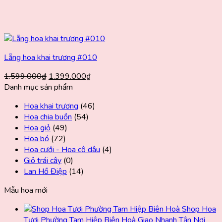
Lẵng hoa khai trương #010
Giá
Giá
1.599.000
₫
1.399.000
₫
gốc
hiện
Danh mục sản phẩm
là:
tại
Hoa khai trương
(46)
1.599.000₫.
là:
Hoa chia buồn
(54)
1.399.000₫.
Hoa giỏ
(49)
Hoa bó
(72)
Hoa cưới - Hoa cô dâu
(4)
Giỏ trái cây
(0)
Lan Hồ Điệp
(14)
Mẫu hoa mới
Shop Hoa
Tươi Phường Tam Hiệp Biên Hoà Giao Nhanh Tận Nơi