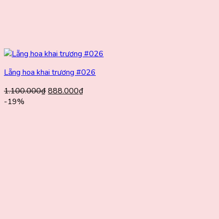
Lẵng hoa khai trương #026
Giá
Giá
1.100.000
₫
888.000
₫
gốc
hiện
-19%
là:
tại
1.100.000₫.
là:
888.000₫.